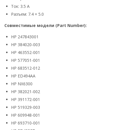
Ток: 3.5 А
Разъем: 7.4 × 5.0
Совместимые модели (Part Number):
HP 247843001
HP 384020-003
HP 463552-001
HP 577051-001
HP 683512-012
HP ED494AA
HP NX6300
HP 382021-002
HP 391172-001
HP 519329-003
HP 609948-001
HP 693710-001