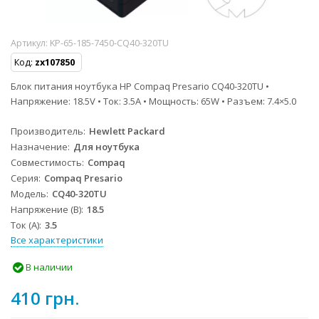
Артикул:
KP-65-185-7450-CQ40-320TU
Код:
zx107850
Блок питания ноутбука HP Compaq Presario CQ40-320TU •
Напряжение: 18.5V • Ток: 3.5A • Мощность: 65W • Разъем: 7.4×5.0
Производитель
Hewlett Packard
Назначение
Для ноутбука
Совместимость
Compaq
Серия
Compaq Presario
Модель
CQ40-320TU
Напряжение (В)
18.5
Ток (А)
3.5
Все характеристики
В наличии
410 грн.