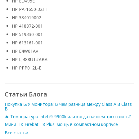
HP ED495ET
HP PA-1650-32HT
HP 384019002
HP 418872-001
HP 519330-001
HP 613161-001
HP E4W61AV
HP LJ488UT#ABA
HP PPP012L-E
Статьи Блога
Покупка Б/У монитора: В чем разница между Class A и Class
B
🔥 Температура Intel i9-9900k или когда начнем троттлить?
Мини ПК Firebat T8 Plus: мощь в компактном корпусе
Все статьи