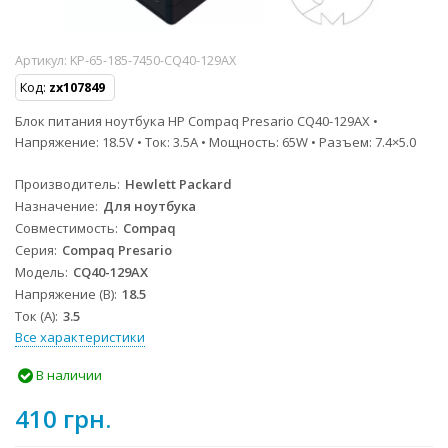
Артикул:
KP-65-185-7450-CQ40-129AX
Код:
zx107849
Блок питания ноутбука HP Compaq Presario CQ40-129AX •
Напряжение: 18.5V • Ток: 3.5A • Мощность: 65W • Разъем: 7.4×5.0
Производитель
Hewlett Packard
Назначение
Для ноутбука
Совместимость
Compaq
Серия
Compaq Presario
Модель
CQ40-129AX
Напряжение (В)
18.5
Ток (А)
3.5
Все характеристики
В наличии
410 грн.