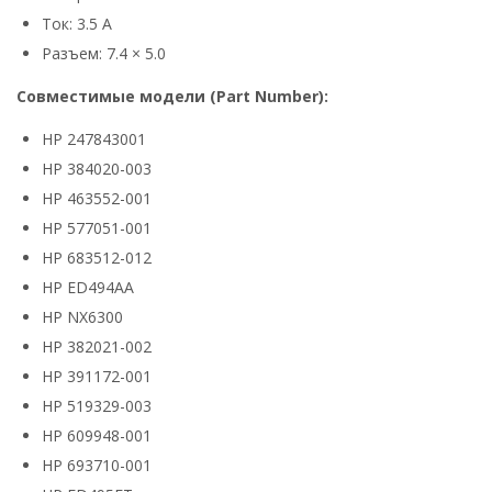
Ток: 3.5 А
Разъем: 7.4 × 5.0
Совместимые модели (Part Number):
HP 247843001
HP 384020-003
HP 463552-001
HP 577051-001
HP 683512-012
HP ED494AA
HP NX6300
HP 382021-002
HP 391172-001
HP 519329-003
HP 609948-001
HP 693710-001