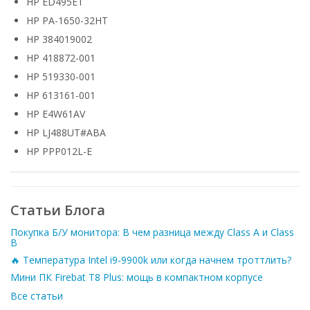
HP ED495ET
HP PA-1650-32HT
HP 384019002
HP 418872-001
HP 519330-001
HP 613161-001
HP E4W61AV
HP LJ488UT#ABA
HP PPP012L-E
Статьи Блога
Покупка Б/У монитора: В чем разница между Class A и Class
B
🔥 Температура Intel i9-9900k или когда начнем троттлить?
Мини ПК Firebat T8 Plus: мощь в компактном корпусе
Все статьи