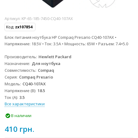
Артикул:
KP-65-185-7450-CQ40-107AX
Код:
zx107854
Блок питания ноутбука HP Compaq Presario CQ40-107AX •
Напряжение: 18.5V • Ток: 3.5A • Мощность: 65W • Разъем: 7.4×5.0
Производитель
Hewlett Packard
Назначение
Для ноутбука
Совместимость
Compaq
Серия
Compaq Presario
Модель
CQ40-107AX
Напряжение (В)
18.5
Ток (А)
3.5
Все характеристики
В наличии
410 грн.