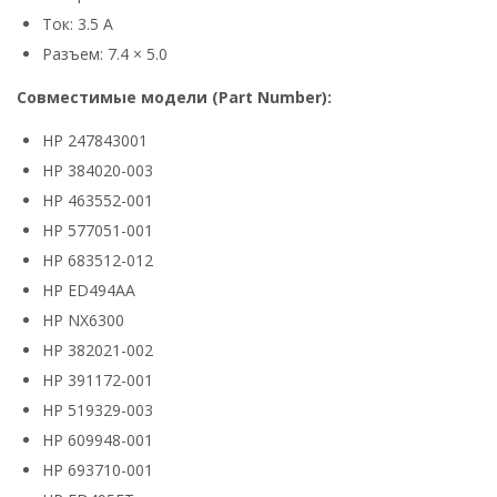
Ток: 3.5 А
Разъем: 7.4 × 5.0
Совместимые модели (Part Number):
HP 247843001
HP 384020-003
HP 463552-001
HP 577051-001
HP 683512-012
HP ED494AA
HP NX6300
HP 382021-002
HP 391172-001
HP 519329-003
HP 609948-001
HP 693710-001