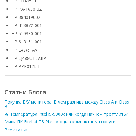
HP ED495ET
HP PA-1650-32HT
HP 384019002
HP 418872-001
HP 519330-001
HP 613161-001
HP E4W61AV
HP LJ488UT#ABA
HP PPP012L-E
Статьи Блога
Покупка Б/У монитора: В чем разница между Class A и Class
B
🔥 Температура Intel i9-9900k или когда начнем троттлить?
Мини ПК Firebat T8 Plus: мощь в компактном корпусе
Все статьи