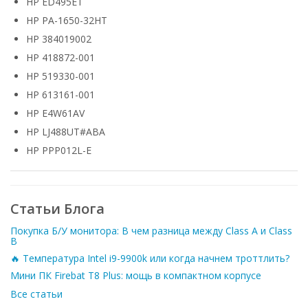
HP ED495ET
HP PA-1650-32HT
HP 384019002
HP 418872-001
HP 519330-001
HP 613161-001
HP E4W61AV
HP LJ488UT#ABA
HP PPP012L-E
Статьи Блога
Покупка Б/У монитора: В чем разница между Class A и Class
B
🔥 Температура Intel i9-9900k или когда начнем троттлить?
Мини ПК Firebat T8 Plus: мощь в компактном корпусе
Все статьи