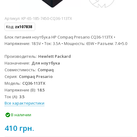
Артикул:
KP-65-185-7450-CQ36-113TX
Код:
zx107838
Блок питания ноутбука HP Compaq Presario CQ36-113TX •
Напряжение: 18.5V • Ток: 3.5A • Мощность: 65W • Разъем: 7.4×5.0
Производитель
Hewlett Packard
Назначение
Для ноутбука
Совместимость
Compaq
Серия
Compaq Presario
Модель
CQ36-113TX
Напряжение (В)
18.5
Ток (А)
3.5
Все характеристики
В наличии
410 грн.