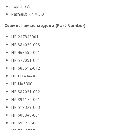
Ток: 3.5 А
Разъем: 7.4 × 5.0
Совместимые модели (Part Number):
HP 247843001
HP 384020-003
HP 463552-001
HP 577051-001
HP 683512-012
HP ED494AA
HP NX6300
HP 382021-002
HP 391172-001
HP 519329-003
HP 609948-001
HP 693710-001