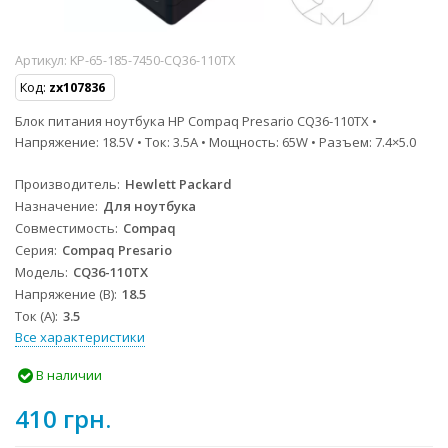
Артикул:
KP-65-185-7450-CQ36-110TX
Код:
zx107836
Блок питания ноутбука HP Compaq Presario CQ36-110TX •
Напряжение: 18.5V • Ток: 3.5A • Мощность: 65W • Разъем: 7.4×5.0
Производитель
Hewlett Packard
Назначение
Для ноутбука
Совместимость
Compaq
Серия
Compaq Presario
Модель
CQ36-110TX
Напряжение (В)
18.5
Ток (А)
3.5
Все характеристики
В наличии
410 грн.