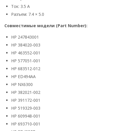
Ток: 3.5 А
Разъем: 7.4 × 5.0
Совместимые модели (Part Number):
HP 247843001
HP 384020-003
HP 463552-001
HP 577051-001
HP 683512-012
HP ED494AA
HP NX6300
HP 382021-002
HP 391172-001
HP 519329-003
HP 609948-001
HP 693710-001