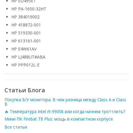
HP ED495ET
HP PA-1650-32HT
HP 384019002
HP 418872-001
HP 519330-001
HP 613161-001
HP E4W61AV
HP LJ488UT#ABA
HP PPP012L-E
Статьи Блога
Покупка Б/У монитора: В чем разница между Class A и Class
B
🔥 Температура Intel i9-9900k или когда начнем троттлить?
Мини ПК Firebat T8 Plus: мощь в компактном корпусе
Все статьи