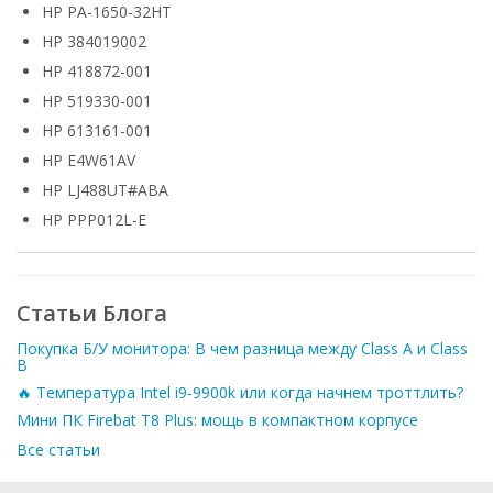
HP PA-1650-32HT
HP 384019002
HP 418872-001
HP 519330-001
HP 613161-001
HP E4W61AV
HP LJ488UT#ABA
HP PPP012L-E
Статьи Блога
Покупка Б/У монитора: В чем разница между Class A и Class
B
🔥 Температура Intel i9-9900k или когда начнем троттлить?
Мини ПК Firebat T8 Plus: мощь в компактном корпусе
Все статьи