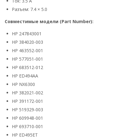
Ток: 3.5 А
Разъем: 7.4 × 5.0
Совместимые модели (Part Number):
HP 247843001
HP 384020-003
HP 463552-001
HP 577051-001
HP 683512-012
HP ED494AA
HP NX6300
HP 382021-002
HP 391172-001
HP 519329-003
HP 609948-001
HP 693710-001
HP ED495ET