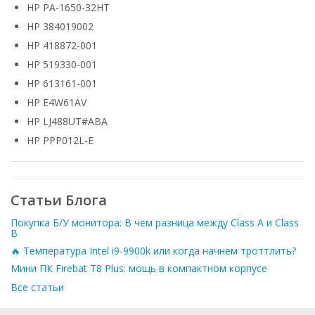
HP PA-1650-32HT
HP 384019002
HP 418872-001
HP 519330-001
HP 613161-001
HP E4W61AV
HP LJ488UT#ABA
HP PPP012L-E
Статьи Блога
Покупка Б/У монитора: В чем разница между Class A и Class
B
🔥 Температура Intel i9-9900k или когда начнем троттлить?
Мини ПК Firebat T8 Plus: мощь в компактном корпусе
Все статьи