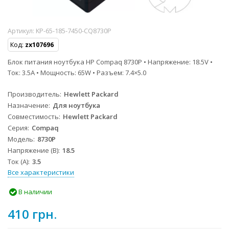
Артикул:
KP-65-185-7450-CQ8730P
Код:
zx107696
Блок питания ноутбука HP Compaq 8730P • Напряжение: 18.5V •
Ток: 3.5A • Мощность: 65W • Разъем: 7.4×5.0
Производитель
Hewlett Packard
Назначение
Для ноутбука
Совместимость
Hewlett Packard
Серия
Compaq
Модель
8730P
Напряжение (В)
18.5
Ток (А)
3.5
Все характеристики
В наличии
410 грн.