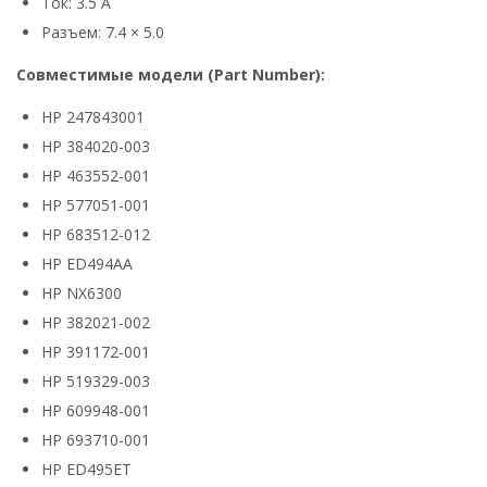
Ток: 3.5 А
Разъем: 7.4 × 5.0
Совместимые модели (Part Number):
HP 247843001
HP 384020-003
HP 463552-001
HP 577051-001
HP 683512-012
HP ED494AA
HP NX6300
HP 382021-002
HP 391172-001
HP 519329-003
HP 609948-001
HP 693710-001
HP ED495ET