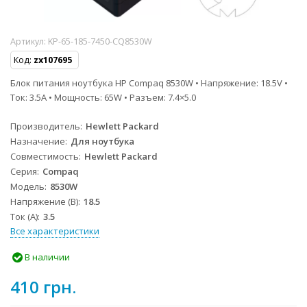
Артикул:
KP-65-185-7450-CQ8530W
Код:
zx107695
Блок питания ноутбука HP Compaq 8530W • Напряжение: 18.5V •
Ток: 3.5A • Мощность: 65W • Разъем: 7.4×5.0
Производитель
Hewlett Packard
Назначение
Для ноутбука
Совместимость
Hewlett Packard
Серия
Compaq
Модель
8530W
Напряжение (В)
18.5
Ток (А)
3.5
Все характеристики
В наличии
410 грн.