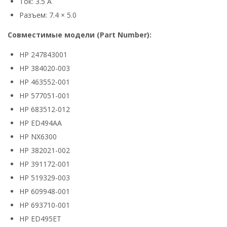
Ток: 3.5 А
Разъем: 7.4 × 5.0
Совместимые модели (Part Number):
HP 247843001
HP 384020-003
HP 463552-001
HP 577051-001
HP 683512-012
HP ED494AA
HP NX6300
HP 382021-002
HP 391172-001
HP 519329-003
HP 609948-001
HP 693710-001
HP ED495ET