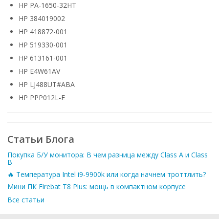
HP PA-1650-32HT
HP 384019002
HP 418872-001
HP 519330-001
HP 613161-001
HP E4W61AV
HP LJ488UT#ABA
HP PPP012L-E
Статьи Блога
Покупка Б/У монитора: В чем разница между Class A и Class
B
🔥 Температура Intel i9-9900k или когда начнем троттлить?
Мини ПК Firebat T8 Plus: мощь в компактном корпусе
Все статьи