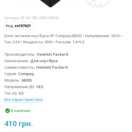
Артикул:
KP-65-185-7450-6830S
Код:
zx107621
Блок питания ноутбука HP Compaq 6830S • Напряжение: 18.5V •
Ток: 3.5A • Мощность: 65W • Разъем: 7.4×5.0
Производитель
Hewlett Packard
Назначение
Для ноутбука
Совместимость
Hewlett Packard
Серия
Compaq
Модель
6830S
Напряжение (В)
18.5
Ток (А)
3.5
Все характеристики
В наличии
410 грн.