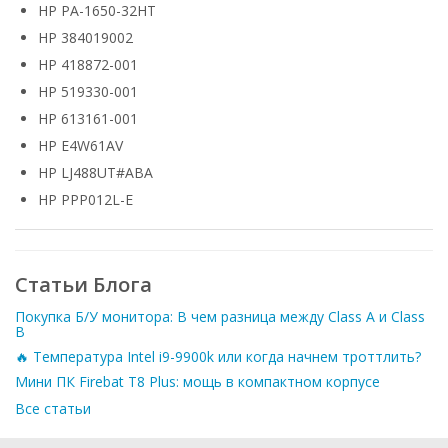
HP PA-1650-32HT
HP 384019002
HP 418872-001
HP 519330-001
HP 613161-001
HP E4W61AV
HP LJ488UT#ABA
HP PPP012L-E
Статьи Блога
Покупка Б/У монитора: В чем разница между Class A и Class
B
🔥 Температура Intel i9-9900k или когда начнем троттлить?
Мини ПК Firebat T8 Plus: мощь в компактном корпусе
Все статьи