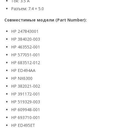
Ток: 3.5 А
Разъем: 7.4 × 5.0
Совместимые модели (Part Number):
HP 247843001
HP 384020-003
HP 463552-001
HP 577051-001
HP 683512-012
HP ED494AA
HP NX6300
HP 382021-002
HP 391172-001
HP 519329-003
HP 609948-001
HP 693710-001
HP ED495ET