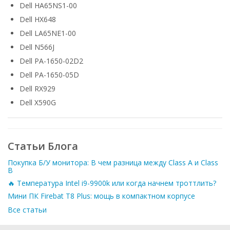
Dell HA65NS1-00
Dell HX648
Dell LA65NE1-00
Dell N566J
Dell PA-1650-02D2
Dell PA-1650-05D
Dell RX929
Dell X590G
Статьи Блога
Покупка Б/У монитора: В чем разница между Class A и Class
B
🔥 Температура Intel i9-9900k или когда начнем троттлить?
Мини ПК Firebat T8 Plus: мощь в компактном корпусе
Все статьи