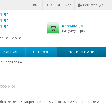
RUS
UKR
Вход
Регистрация
1-51
1-51
Корзина (
0
)
1-51
на сумму
0 грн.
Сб
10:00-16:00
ЕРИФЕРИЯ
СЕТЕВОЕ
БЛОКИ ПИТАНИЯ
ll Inspiron 6400
7450D-6400
ка Dell 6400 • Напрежение: 19.5 V • Ток: 3.34 A • Мощность: 65W •