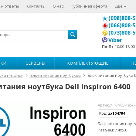
 и ответы
Контакты
О нас
Публичная оферта
Ещё
(098)808-5
(066)808-5
(073)808-5
Viber
Пн-Пт
10:00-18:00
УКИ
СЕРВЕРЫ
КОМПЛЕКТУЮЩИЕ
П
оки питания
Блоки питания ноутбуков
Блок питания ноутбука De
тания ноутбука Dell Inspiron 6400
Артикул:
KP-65-195-
Код:
zx104794
Блок питания ноутуб
Разъем: 7.4x5.0