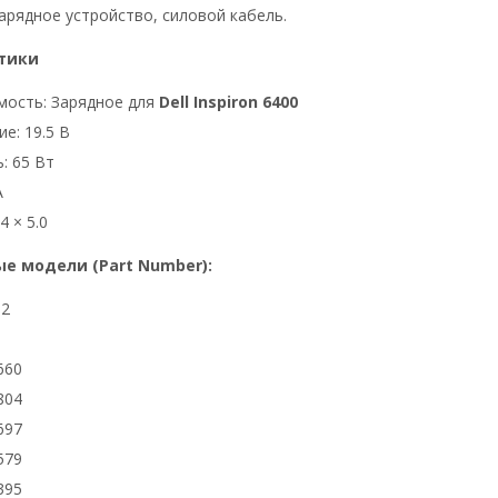
арядное устройство, силовой кабель.
тики
мость: Зарядное для
Dell Inspiron 6400
е: 19.5 В
: 65 Вт
А
4 × 5.0
е модели (Part Number):
92
660
804
697
579
395