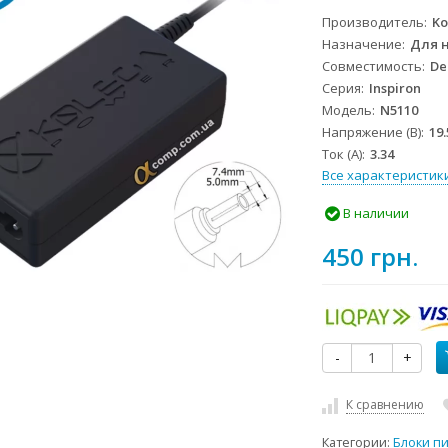
Производитель
Ko
Назначение
Для 
Совместимость
De
Серия
Inspiron
Модель
N5110
Напряжение (В)
19.
Ток (А)
3.34
Все характеристик
В наличии
450 грн.
-
+
К сравнению
Категории:
Блоки п