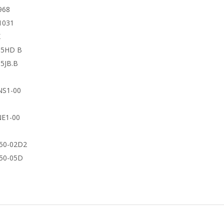
968
1031
X
65HD B
65JB.B
0
NS1-00
8
NE1-00
650-02D2
650-05D
G