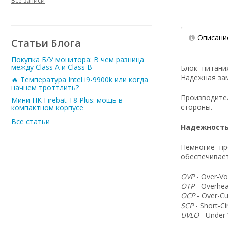
Все записи
Описани
Статьи Блога
Покупка Б/У монитора: В чем разница
между Class A и Class B
Блок питан
Надежная зам
🔥 Температура Intel i9-9900k или когда
начнем троттлить?
Производит
Мини ПК Firebat T8 Plus: мощь в
стороны.
компактном корпусе
Все статьи
Надежность
Немногие пр
обеспечивает
OVP
- Over-Vo
OTP
- Overhea
OCP
- Over-Cu
SCP
- Short-C
UVLO
- Under