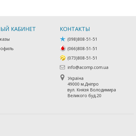
ЫЙ КАБИНЕТ
КОНТАКТЫ
казы
(098)808-51-51
рофиль
(066)808-51-51
(073)808-51-51
info@acomp.com.ua
Україна
49000 м.Дніпро
вул. Князя Володимира
Великого буд.20