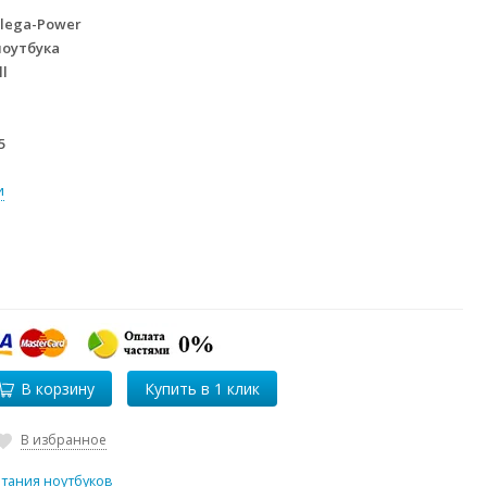
lega-Power
ноутбука
ll
5
и
В корзину
В избранное
итания ноутбуков