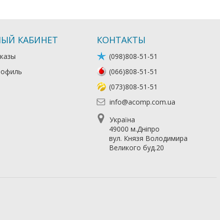
ЫЙ КАБИНЕТ
КОНТАКТЫ
казы
(098)808-51-51
рофиль
(066)808-51-51
(073)808-51-51
info@acomp.com.ua
Україна
49000 м.Дніпро
вул. Князя Володимира
Великого буд.20