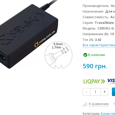
Производитель
Ac
Назначение
Для 
Совместимость
Ac
Серия
TravelMate
Модель
C301XCi-G
Напряжение (В)
19
Ток (А)
3.42
Все характеристик
В наличии
590 грн.
-
+
К сравнению
Категории:
Блоки п