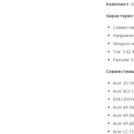
Комплект:
З
Характерис
Совмести
Напряжени
Мощность
Ток: 3.42 
Разъем: 5.
Совместимы
Acer 25.10
Acer ACC1
EXA1203Y
Acer AP.0
Acer AP.0
Acer AP.A
Acer LC.T