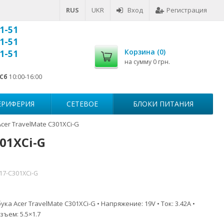
RUS
UKR
Вход
Регистрация
1-51
1-51
Корзина (
0
)
1-51
на сумму
0 грн.
Сб
10:00-16:00
ЕРИФЕРИЯ
СЕТЕВОЕ
БЛОКИ ПИТАНИЯ
cer TravelMate C301XCi-G
01XCi-G
17-C301XCi-G
ка Acer TravelMate C301XCi-G • Напряжение: 19V • Ток: 3.42A •
зъем: 5.5×1.7