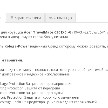
е
Характеристики
Отзывы
(0)
 для ноутбука
Acer TravelMate C301XCi-G
(19v/3.42a/65w/5.5×1
ена вышедшему из строя блоку питания.
ель
Kolega-Power
надежный бренд которому можно доверять, 
 и гарантия.
оизводители могут похвастаться многуровневой системой з
 долговечное и надежное использование.
ltage Protection Защита от перенапряжения
ting Protection Защита от перегрева
rrent Protection Защита от перегрузки
ircuit Protection Защита от короткого замыкания
 Voltage LockOut Предотвращение выхода из строя ключей