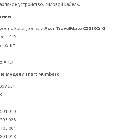
арядное устройство, силовой кабель.
тики
мость: Зарядное для
Acer TravelMate C301XCi-G
е: 19 В
: 65 Вт
А
5 × 1.7
е модели (Part Number):
068.501
3
H
6501.010
6503.023
0103.001
2801.018