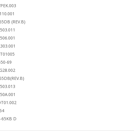
7PEK.003
110.001
65DB (REV.B)
6503.011
6506.001
2303.001
DT01005
650-69
4G28.002
65DB(REV.B)
6503.013
650A.001
DT01.002
64
-65KB D