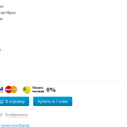
er
ноутбука
er
и
В корзину
В избранное
итания ноутбуков