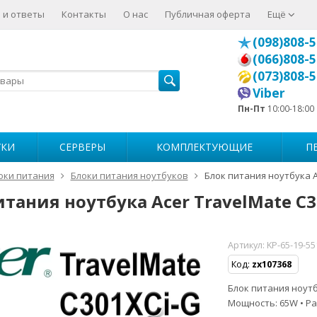
 и ответы
Контакты
О нас
Публичная оферта
Ещё
(098)808-5
(066)808-5
(073)808-5
Viber
Пн-Пт
10:00-18:00
УКИ
СЕРВЕРЫ
КОМПЛЕКТУЮЩИЕ
П
оки питания
Блоки питания ноутбуков
Блок питания ноутбука A
итания ноутбука Acer TravelMate C3
Артикул:
KP-65-19-55
Код:
zx107368
Блок питания ноутбу
Мощность: 65W • Ра