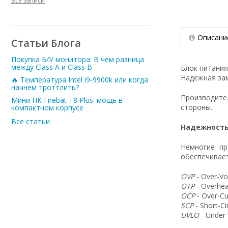
Все записи
Описани
Статьи Блога
Покупка Б/У монитора: В чем разница
между Class A и Class B
Блок питания
Надежная зам
🔥 Температура Intel i9-9900k или когда
начнем троттлить?
Производит
Мини ПК Firebat T8 Plus: мощь в
стороны.
компактном корпусе
Все статьи
Надежность
Немногие пр
обеспечивает
OVP
- Over-Vo
OTP
- Overhea
OCP
- Over-Cu
SCP
- Short-C
UVLO
- Under