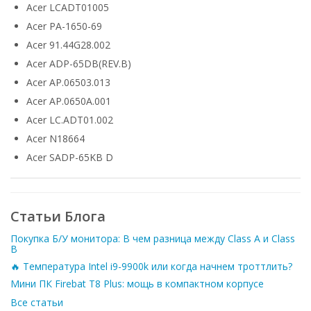
Acer LCADT01005
Acer PA-1650-69
Acer 91.44G28.002
Acer ADP-65DB(REV.B)
Acer AP.06503.013
Acer AP.0650A.001
Acer LC.ADT01.002
Acer N18664
Acer SADP-65KB D
Статьи Блога
Покупка Б/У монитора: В чем разница между Class A и Class
B
🔥 Температура Intel i9-9900k или когда начнем троттлить?
Мини ПК Firebat T8 Plus: мощь в компактном корпусе
Все статьи