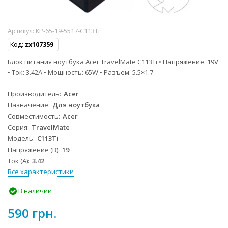
Артикул:
KP-65-19-5517-C113Ti
Код:
zx107359
Блок питания ноутбука Acer TravelMate C113Ti • Напряжение: 19V
• Ток: 3.42A • Мощность: 65W • Разъем: 5.5×1.7
Производитель
Acer
Назначение
Для ноутбука
Совместимость
Acer
Серия
TravelMate
Модель
C113Ti
Напряжение (В)
19
Ток (А)
3.42
Все характеристики
В наличии
590 грн.