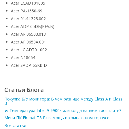
Acer LCADT01005
Acer PA-1650-69
Acer 91.44G28.002
Acer ADP-65DB(REV.B)
Acer AP.06503.013
Acer AP.0650A.001
Acer LC.ADT01.002
Acer N18664
Acer SADP-65KB D
Статьи Блога
Покупка Б/У монитора: В чем разница между Class A и Class
B
🔥 Температура Intel i9-9900k или когда начнем троттлить?
Мини ПК Firebat T8 Plus: мощь в компактном корпусе
Все статьи