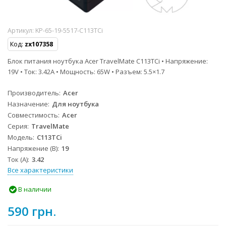
Артикул:
KP-65-19-5517-C113TCi
Код:
zx107358
Блок питания ноутбука Acer TravelMate C113TCi • Напряжение:
19V • Ток: 3.42A • Мощность: 65W • Разъем: 5.5×1.7
Производитель
Acer
Назначение
Для ноутбука
Совместимость
Acer
Серия
TravelMate
Модель
C113TCi
Напряжение (В)
19
Ток (А)
3.42
Все характеристики
В наличии
590 грн.