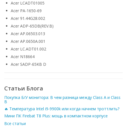
Acer LCADT01005
Acer PA-1650-69
Acer 91.44G28.002
Acer ADP-65DB(REV.B)
Acer AP.06503.013
Acer AP.0650A.001
Acer LC.ADT01.002
Acer N18664
Acer SADP-65KB D
Статьи Блога
Покупка Б/У монитора: В чем разница между Class A и Class
B
🔥 Температура Intel i9-9900k или когда начнем троттлить?
Мини ПК Firebat T8 Plus: мощь в компактном корпусе
Все статьи