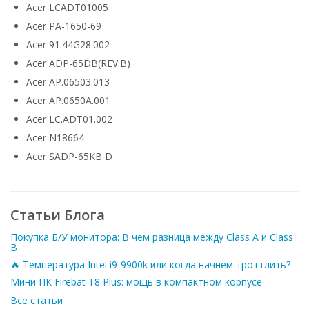
Acer LCADT01005
Acer PA-1650-69
Acer 91.44G28.002
Acer ADP-65DB(REV.B)
Acer AP.06503.013
Acer AP.0650A.001
Acer LC.ADT01.002
Acer N18664
Acer SADP-65KB D
Статьи Блога
Покупка Б/У монитора: В чем разница между Class A и Class
B
🔥 Температура Intel i9-9900k или когда начнем троттлить?
Мини ПК Firebat T8 Plus: мощь в компактном корпусе
Все статьи