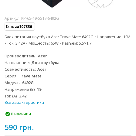
Артикул:
KP-65-19-5517-6492G
Код:
zx107336
Блок питания ноутбука Acer TravelMate 6492G • Напряжение: 19V
• Ток: 3.42A • Мощность: 65W • Разъем: 5.5×1.7
Производитель
Acer
Назначение
Для ноутбука
Совместимость
Acer
Серия
TravelMate
Модель
6492G
Напряжение (В)
19
Ток (А)
3.42
Все характеристики
В наличии
590 грн.