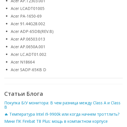
Acer AP.T2303.001
Acer LCADT01005
Acer PA-1650-69
Acer 91.44G28.002
Acer ADP-65DB(REV.B)
Acer AP.06503.013
Acer AP.0650A.001
Acer LC.ADT01.002
Acer N18664
Acer SADP-65KB D
Статьи Блога
Покупка Б/У монитора: В чем разница между Class A и Class
B
🔥 Температура Intel i9-9900k или когда начнем троттлить?
Мини ПК Firebat T8 Plus: мощь в компактном корпусе