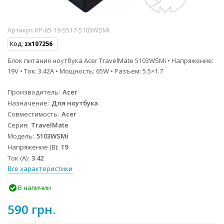
Артикул:
KP-65-19-5517-5103WSMi
Код:
zx107256
Блок питания ноутбука Acer TravelMate 5103WSMi • Напряжение:
19V • Ток: 3.42A • Мощность: 65W • Разъем: 5.5×1.7
Производитель
Acer
Назначение
Для ноутбука
Совместимость
Acer
Серия
TravelMate
Модель
5103WSMi
Напряжение (В)
19
Ток (А)
3.42
Все характеристики
В наличии
590 грн.