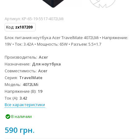
Артикул:
KP-65-19-5517-4072LMi
Код:
zx107209
Блок питания ноутбука Acer TravelMate 4072LMi • Напряжение:
19V • Ток: 3.42A • Мощность: 65W • Разъем: 5.5×1.7
Производитель
Acer
Назначение
Для ноутбука
Совместимость
Acer
Серия
TravelMate
Модель
4072LMi
Напряжение (В)
19
Ток (А)
3.42
Все характеристики
В наличии
590 грн.