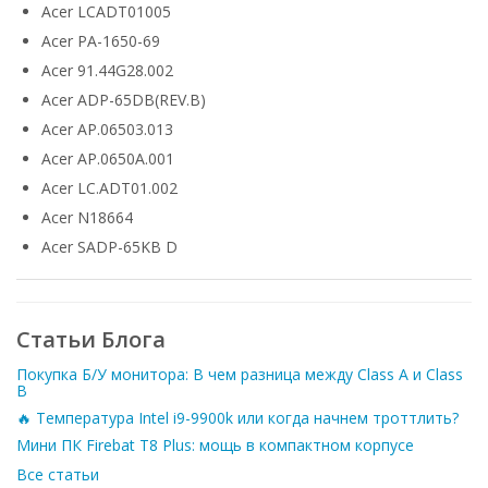
Acer LCADT01005
Acer PA-1650-69
Acer 91.44G28.002
Acer ADP-65DB(REV.B)
Acer AP.06503.013
Acer AP.0650A.001
Acer LC.ADT01.002
Acer N18664
Acer SADP-65KB D
Статьи Блога
Покупка Б/У монитора: В чем разница между Class A и Class
B
🔥 Температура Intel i9-9900k или когда начнем троттлить?
Мини ПК Firebat T8 Plus: мощь в компактном корпусе
Все статьи