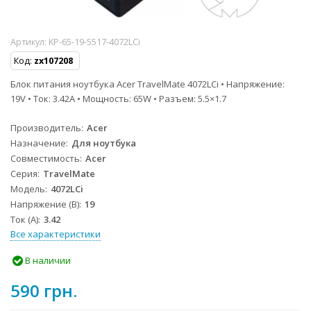
Артикул:
KP-65-19-5517-4072LCi
Код:
zx107208
Блок питания ноутбука Acer TravelMate 4072LCi • Напряжение:
19V • Ток: 3.42A • Мощность: 65W • Разъем: 5.5×1.7
Производитель
Acer
Назначение
Для ноутбука
Совместимость
Acer
Серия
TravelMate
Модель
4072LCi
Напряжение (В)
19
Ток (А)
3.42
Все характеристики
В наличии
590 грн.