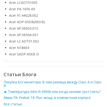
Acer LCADT01005
Acer PA-1650-69
Acer 91.44G28.002
Acer ADP-65DB(REV.B)
Acer AP.06503.013
Acer AP.0650A.001
Acer LC.ADT01.002
Acer N18664
Acer SADP-65KB D
Статьи Блога
Покупка Б/У монитора: В чем разница между Class A и Class
B
🔥 Температура Intel i9-9900k или когда начнем троттлить?
Мини ПК Firebat T8 Plus: мощь в компактном корпусе
Все статьи