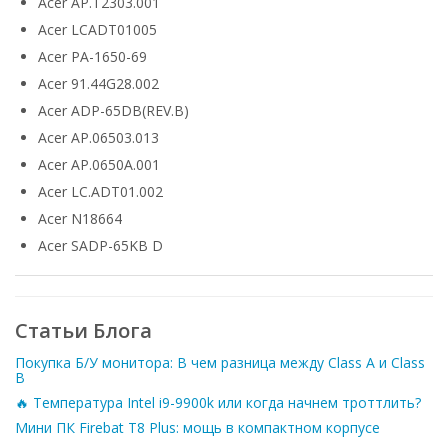
Acer AP.T2303.001
Acer LCADT01005
Acer PA-1650-69
Acer 91.44G28.002
Acer ADP-65DB(REV.B)
Acer AP.06503.013
Acer AP.0650A.001
Acer LC.ADT01.002
Acer N18664
Acer SADP-65KB D
Статьи Блога
Покупка Б/У монитора: В чем разница между Class A и Class
B
🔥 Температура Intel i9-9900k или когда начнем троттлить?
Мини ПК Firebat T8 Plus: мощь в компактном корпусе