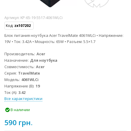
Артикул:
KP-65-19-5517-4061WLCi
Код:
zx107202
Блок питания ноутбука Acer TravelMate 4061WLCi • Напряжение:
19V • Ток: 3.42A • Мощность: 65W • Разъем: 5.5×1.7
Производитель
Acer
Назначение
Для ноутбука
Совместимость
Acer
Серия
TravelMate
Модель
4061WLCi
Напряжение (В)
19
Ток (А)
3.42
Все характеристики
В наличии
590 грн.