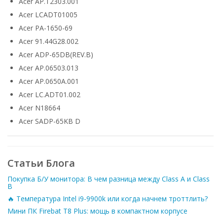
Acer AP.T2303.001
Acer LCADT01005
Acer PA-1650-69
Acer 91.44G28.002
Acer ADP-65DB(REV.B)
Acer AP.06503.013
Acer AP.0650A.001
Acer LC.ADT01.002
Acer N18664
Acer SADP-65KB D
Статьи Блога
Покупка Б/У монитора: В чем разница между Class A и Class
B
🔥 Температура Intel i9-9900k или когда начнем троттлить?
Мини ПК Firebat T8 Plus: мощь в компактном корпусе