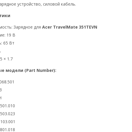
арядное устройство, силовой кабель.
тики
мость: Зарядное для
Acer TravelMate 351TEVN
е: 19 В
: 65 Вт
А
5 × 1.7
е модели (Part Number):
068.501
3
H
6501.010
6503.023
0103.001
2801.018