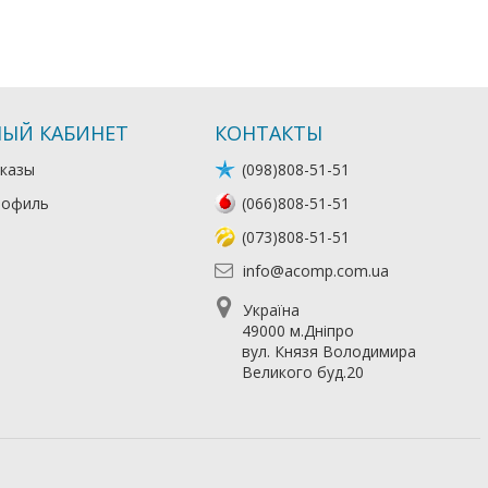
ЫЙ КАБИНЕТ
КОНТАКТЫ
казы
(098)808-51-51
рофиль
(066)808-51-51
(073)808-51-51
info@acomp.com.ua
Україна
49000 м.Дніпро
вул. Князя Володимира
Великого буд.20