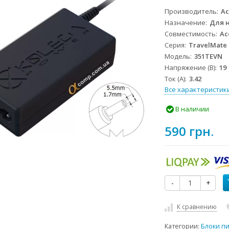
Производитель
Ac
Назначение
Для 
Совместимость
Ac
Серия
TravelMate
Модель
351TEVN
Напряжение (В)
19
Ток (А)
3.42
Все характеристик
В наличии
590 грн.
-
+
К сравнению
Категории:
Блоки п