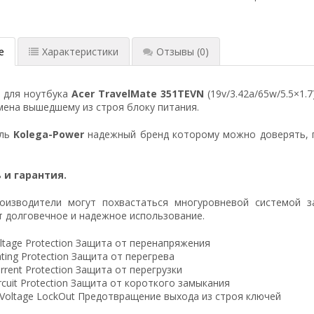
е
Характеристики
Отзывы
(0)
я для ноутбука
Acer TravelMate 351TEVN
(19v/3.42a/65w/5.5×1.
ена вышедшему из строя блоку питания.
ель
Kolega-Power
надежный бренд которому можно доверять, 
 и гарантия.
оизводители могут похвастаться многуровневой системой з
 долговечное и надежное использование.
ltage Protection Защита от перенапряжения
ting Protection Защита от перегрева
rrent Protection Защита от перегрузки
ircuit Protection Защита от короткого замыкания
 Voltage LockOut Предотвращение выхода из строя ключей