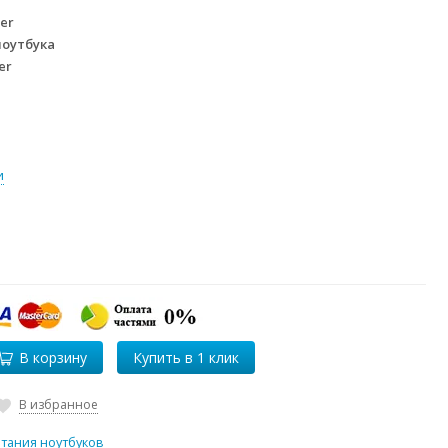
er
ноутбука
er
и
В корзину
В избранное
итания ноутбуков