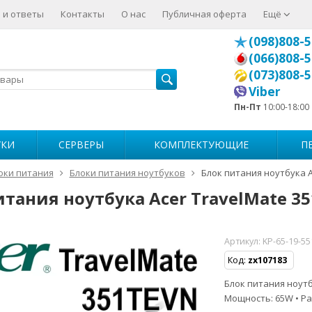
 и ответы
Контакты
О нас
Публичная оферта
Ещё
(098)808-5
(066)808-5
(073)808-5
Viber
Пн-Пт
10:00-18:00
УКИ
СЕРВЕРЫ
КОМПЛЕКТУЮЩИЕ
П
оки питания
Блоки питания ноутбуков
Блок питания ноутбука A
итания ноутбука Acer TravelMate 3
Артикул:
KP-65-19-5
Код:
zx107183
Блок питания ноутбу
Мощность: 65W • Ра