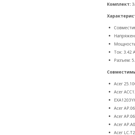
Комплект:
З
Характерис
Совмести
Напряжени
Мощность
Ток: 3.42 
Разъем: 5.
Совместимы
Acer 25.10
Acer ACC1
EXA1203Y
Acer AP.0
Acer AP.0
Acer AP.A
Acer LC.T