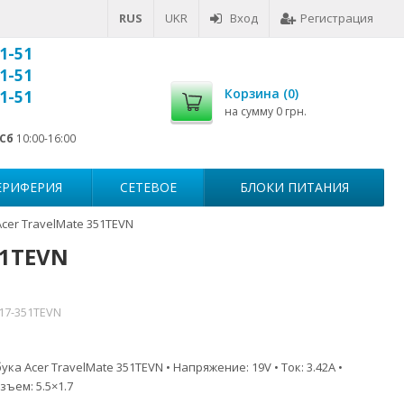
RUS
UKR
Вход
Регистрация
1-51
1-51
Корзина (
0
)
1-51
на сумму
0 грн.
Сб
10:00-16:00
ЕРИФЕРИЯ
СЕТЕВОЕ
БЛОКИ ПИТАНИЯ
cer TravelMate 351TEVN
51TEVN
517-351TEVN
ка Acer TravelMate 351TEVN • Напряжение: 19V • Ток: 3.42A •
зъем: 5.5×1.7