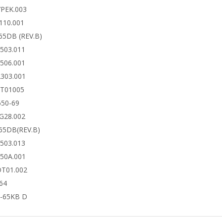
7PEK.003
110.001
65DB (REV.B)
6503.011
6506.001
2303.001
DT01005
650-69
4G28.002
65DB(REV.B)
6503.013
650A.001
DT01.002
64
-65KB D