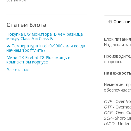
Все записи
Описани
Статьи Блога
Покупка Б/У монитора: В чем разница
между Class A и Class B
Блок питани
Надежная зам
🔥 Температура Intel i9-9900k или когда
начнем троттлить?
Производит
Мини ПК Firebat T8 Plus: мощь в
стороны.
компактном корпусе
Все статьи
Надежность
Немногие пр
обеспечивает
OVP
- Over-Vo
OTP
- Overhea
OCP
- Over-Cu
SCP
- Short-C
UVLO
- Under