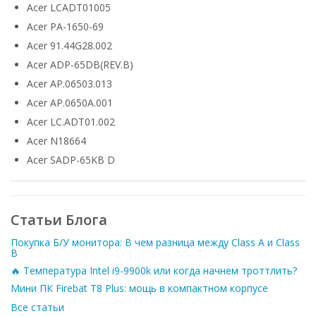
Acer LCADT01005
Acer PA-1650-69
Acer 91.44G28.002
Acer ADP-65DB(REV.B)
Acer AP.06503.013
Acer AP.0650A.001
Acer LC.ADT01.002
Acer N18664
Acer SADP-65KB D
Статьи Блога
Покупка Б/У монитора: В чем разница между Class A и Class
B
🔥 Температура Intel i9-9900k или когда начнем троттлить?
Мини ПК Firebat T8 Plus: мощь в компактном корпусе
Все статьи