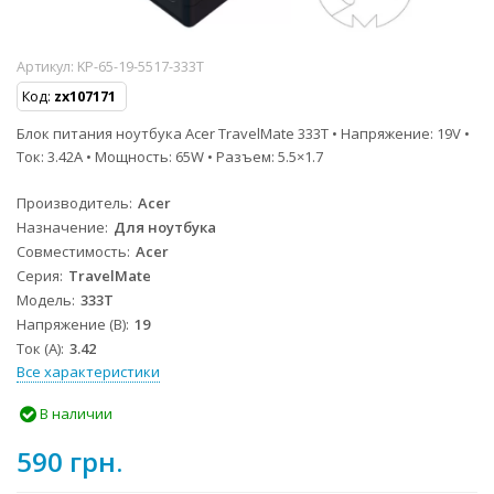
Артикул:
KP-65-19-5517-333T
Код:
zx107171
Блок питания ноутбука Acer TravelMate 333T • Напряжение: 19V •
Ток: 3.42A • Мощность: 65W • Разъем: 5.5×1.7
Производитель
Acer
Назначение
Для ноутбука
Совместимость
Acer
Серия
TravelMate
Модель
333T
Напряжение (В)
19
Ток (А)
3.42
Все характеристики
В наличии
590 грн.