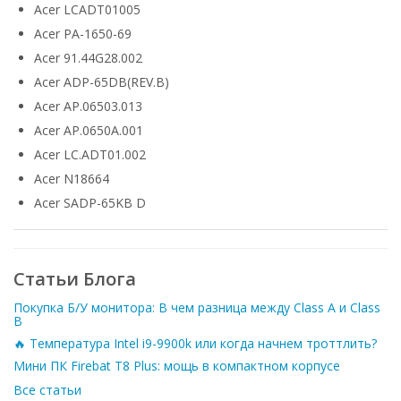
Acer LCADT01005
Acer PA-1650-69
Acer 91.44G28.002
Acer ADP-65DB(REV.B)
Acer AP.06503.013
Acer AP.0650A.001
Acer LC.ADT01.002
Acer N18664
Acer SADP-65KB D
Статьи Блога
Покупка Б/У монитора: В чем разница между Class A и Class
B
🔥 Температура Intel i9-9900k или когда начнем троттлить?
Мини ПК Firebat T8 Plus: мощь в компактном корпусе
Все статьи