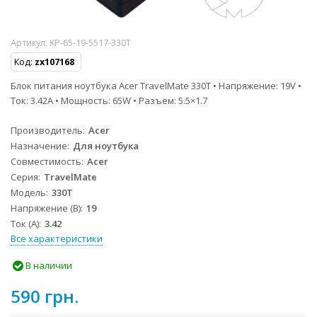
Артикул:
KP-65-19-5517-330T
Код:
zx107168
Блок питания ноутбука Acer TravelMate 330T • Напряжение: 19V •
Ток: 3.42A • Мощность: 65W • Разъем: 5.5×1.7
Производитель
Acer
Назначение
Для ноутбука
Совместимость
Acer
Серия
TravelMate
Модель
330T
Напряжение (В)
19
Ток (А)
3.42
Все характеристики
В наличии
590 грн.