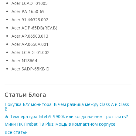
Acer LCADT01005
Acer PA-1650-69
Acer 91.44G28.002
Acer ADP-65DB(REV.B)
Acer AP.06503.013
Acer AP.0650A.001
Acer LC.ADT01.002
Acer N18664
Acer SADP-65KB D
Статьи Блога
Покупка Б/У монитора: В чем разница между Class A и Class
B
🔥 Температура Intel i9-9900k или когда начнем троттлить?
Мини ПК Firebat T8 Plus: мощь в компактном корпусе
Все статьи