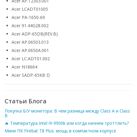
Acer AP.T2303.001
Acer LCADT01005
Acer PA-1650-69
Acer 91.44G28.002
Acer ADP-65DB(REV.B)
Acer AP.06503.013
Acer AP.0650A.001
Acer LC.ADT01.002
Acer N18664
Acer SADP-65KB D
Статьи Блога
Покупка Б/У монитора: В чем разница между Class A и Class
B
🔥 Температура Intel i9-9900k или когда начнем троттлить?
Мини ПК Firebat T8 Plus: мощь в компактном корпусе