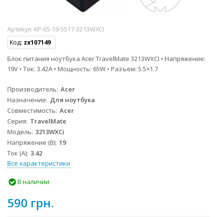
Артикул:
KP-65-19-5517-3213WXCI
Код:
zx107149
Блок питания ноутбука Acer TravelMate 3213WXCI • Напряжение:
19V • Ток: 3.42A • Мощность: 65W • Разъем: 5.5×1.7
Производитель
Acer
Назначение
Для ноутбука
Совместимость
Acer
Серия
TravelMate
Модель
3213WXCi
Напряжение (В)
19
Ток (А)
3.42
Все характеристики
В наличии
590 грн.