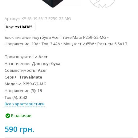
Артикул:
KP-65-19-5517-P259-G2-MG
Код:
zx104385
Блок питания ноутбука Acer TravelMate P259-G2-MG •
Напряжение: 19V • Ток: 3.42A • Мощность: 65W • Разъем: 5.5×1.7
Производитель
Acer
Назначение
Для ноутбука
Совместимость
Acer
Серия
TravelMate
Модель
P259-G2-MG
Напряжение (В)
19
Ток (А)
3.42
Все характеристики
В наличии
590 грн.