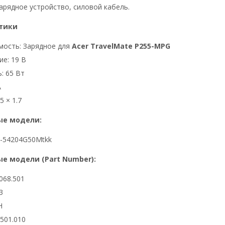
арядное устройство, силовой кабель.
тики
мость: Зарядное для
Acer TravelMate P255-MPG
е: 19 В
: 65 Вт
А
5 × 1.7
е модели:
-54204G50Mtkk
е модели (Part Number):
068.501
3
H
6501.010