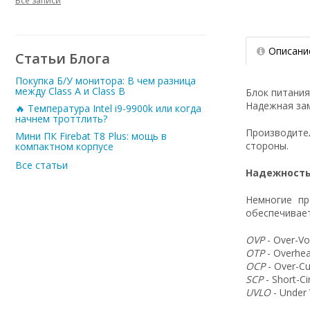
Все записи
Описани
Статьи Блога
Покупка Б/У монитора: В чем разница
между Class A и Class B
Блок питания
Надежная зам
🔥 Температура Intel i9-9900k или когда
начнем троттлить?
Производит
Мини ПК Firebat T8 Plus: мощь в
стороны.
компактном корпусе
Все статьи
Надежность
Немногие пр
обеспечивает
OVP
- Over-Vo
OTP
- Overhea
OCP
- Over-Cu
SCP
- Short-C
UVLO
- Under