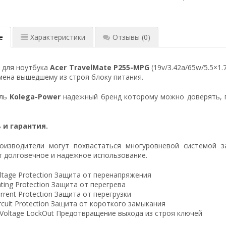
е
Характеристики
Отзывы
(0)
 для ноутбука
Acer TravelMate P255-MPG
(19v/3.42a/65w/5.5×1
ена вышедшему из строя блоку питания.
ель
Kolega-Power
надежный бренд которому можно доверять, 
 и гарантия.
оизводители могут похвастаться многуровневой системой з
 долговечное и надежное использование.
ltage Protection Защита от перенапряжения
ting Protection Защита от перегрева
rrent Protection Защита от перегрузки
ircuit Protection Защита от короткого замыкания
 Voltage LockOut Предотвращение выхода из строя ключей