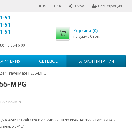
RUS
UKR
Вход
Регистрация
1-51
1-51
Корзина (
0
)
1-51
на сумму
0 грн.
Сб
10:00-16:00
ЕРИФЕРИЯ
СЕТЕВОЕ
БЛОКИ ПИТАНИЯ
cer TravelMate P255-MPG
255-MPG
517-P255-MPG
ка Acer TravelMate P255-MPG • Напряжение: 19V • Ток: 3.42A •
зъем: 5.5×1.7