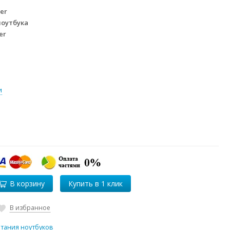
er
ноутбука
er
и
В корзину
В избранное
итания ноутбуков