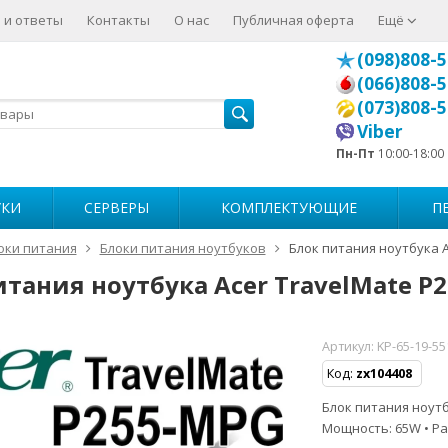
 и ответы
Контакты
О нас
Публичная оферта
Ещё
(098)808-5
(066)808-5
(073)808-5
Viber
Пн-Пт
10:00-18:00
УКИ
СЕРВЕРЫ
КОМПЛЕКТУЮЩИЕ
П
оки питания
Блоки питания ноутбуков
Блок питания ноутбука A
итания ноутбука Acer TravelMate P
Артикул:
KP-65-19-5
Код:
zx104408
Блок питания ноутбу
Мощность: 65W • Ра