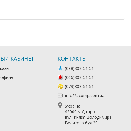
ЫЙ КАБИНЕТ
КОНТАКТЫ
казы
(098)808-51-51
рофиль
(066)808-51-51
(073)808-51-51
info@acomp.com.ua
Україна
49000 м.Дніпро
вул. Князя Володимира
Великого буд.20