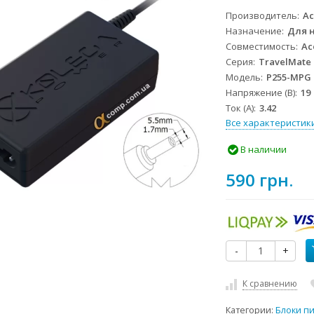
Производитель
Ac
Назначение
Для 
Совместимость
Ac
Серия
TravelMate
Модель
P255-MPG
Напряжение (В)
19
Ток (А)
3.42
Все характеристик
В наличии
590 грн.
-
+
К сравнению
Категории:
Блоки п