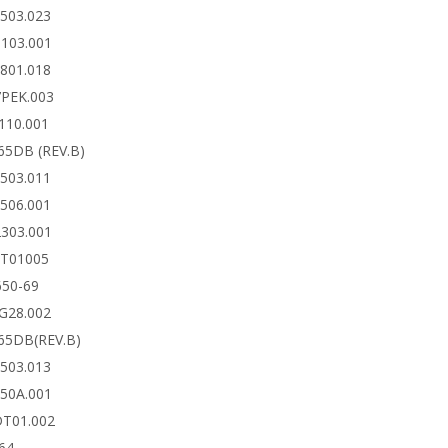
6503.023
0103.001
2801.018
7PEK.003
110.001
65DB (REV.B)
6503.011
6506.001
2303.001
DT01005
650-69
4G28.002
65DB(REV.B)
6503.013
650A.001
DT01.002
64