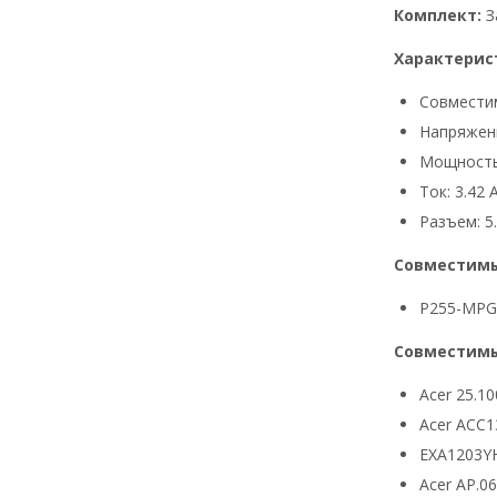
Комплект:
З
Характерис
Совмести
Напряжени
Мощность
Ток: 3.42 
Разъем: 5.
Совместимы
P255-MPG
Совместимы
Acer 25.10
Acer ACC1
EXA1203Y
Acer AP.0