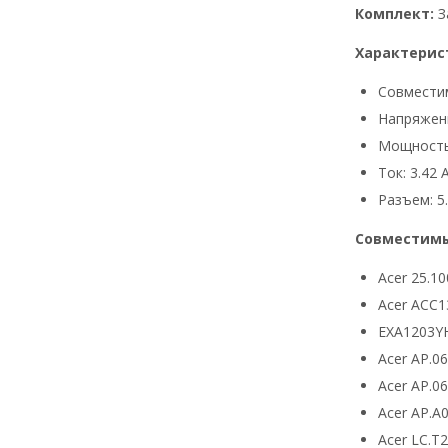
Комплект:
З
Характерис
Совмести
Напряжени
Мощность
Ток: 3.42 
Разъем: 5.
Совместимы
Acer 25.10
Acer ACC1
EXA1203Y
Acer AP.0
Acer AP.0
Acer AP.A
Acer LC.T