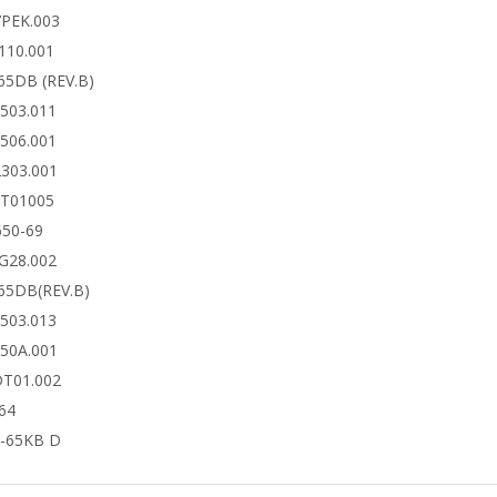
7PEK.003
110.001
65DB (REV.B)
6503.011
6506.001
2303.001
DT01005
650-69
4G28.002
65DB(REV.B)
6503.013
650A.001
DT01.002
64
-65KB D