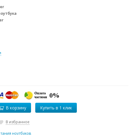
er
ноутбука
er
и
В корзину
В избранное
итания ноутбуков