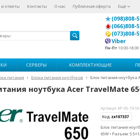
 и ответы
Контакты
О нас
Публичная оферта
Ещё
(098)808-5
(066)808-5
(073)808-5
Viber
Пн-Пт
10:00-18:00
УКИ
СЕРВЕРЫ
КОМПЛЕКТУЮЩИЕ
П
оки питания
Блоки питания ноутбуков
Блок питания ноутбука A
итания ноутбука Acer TravelMate 65
Артикул:
KP-65-19-55
Код:
zx107337
Блок питания ноутбу
65W • Разъем: 5.5×1