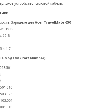
арядное устройство, силовой кабель.
тики
мость: Зарядное для
Acer TravelMate 650
е: 19 В
: 65 Вт
А
5 × 1.7
е модели (Part Number):
068.501
3
H
6501.010
6503.023
0103.001
2801.018