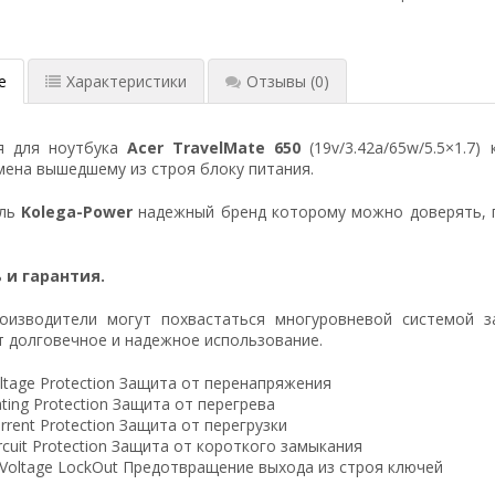
е
Характеристики
Отзывы
(0)
я для ноутбука
Acer TravelMate 650
(19v/3.42a/65w/5.5×1.7)
ена вышедшему из строя блоку питания.
ель
Kolega-Power
надежный бренд которому можно доверять, 
 и гарантия.
оизводители могут похвастаться многуровневой системой з
 долговечное и надежное использование.
ltage Protection Защита от перенапряжения
ting Protection Защита от перегрева
rrent Protection Защита от перегрузки
ircuit Protection Защита от короткого замыкания
 Voltage LockOut Предотвращение выхода из строя ключей