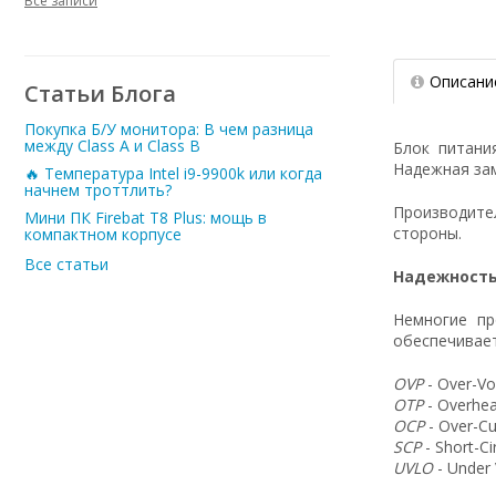
Все записи
Описани
Статьи Блога
Покупка Б/У монитора: В чем разница
между Class A и Class B
Блок питани
Надежная зам
🔥 Температура Intel i9-9900k или когда
начнем троттлить?
Производит
Мини ПК Firebat T8 Plus: мощь в
стороны.
компактном корпусе
Все статьи
Надежность
Немногие пр
обеспечивает
OVP
- Over-Vo
OTP
- Overhea
OCP
- Over-Cu
SCP
- Short-C
UVLO
- Under