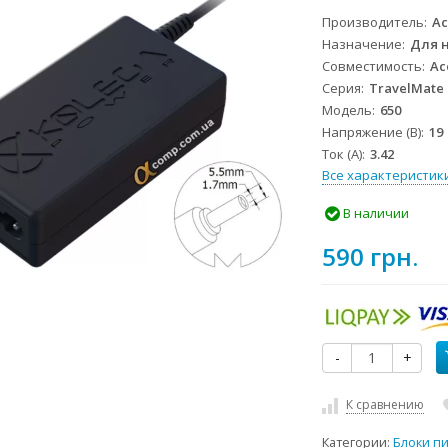
Производитель
Ac
Назначение
Для 
Совместимость
Ac
Серия
TravelMate
Модель
650
Напряжение (В)
19
Ток (А)
3.42
Все характеристик
В наличии
590 грн.
-
+
К сравнению
Категории:
Блоки п