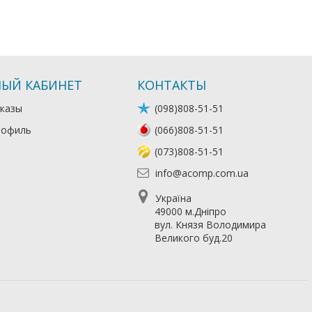
ЫЙ КАБИНЕТ
КОНТАКТЫ
казы
(098)808-51-51
рофиль
(066)808-51-51
(073)808-51-51
info@acomp.com.ua
Україна
49000 м.Дніпро
вул. Князя Володимира
Великого буд.20