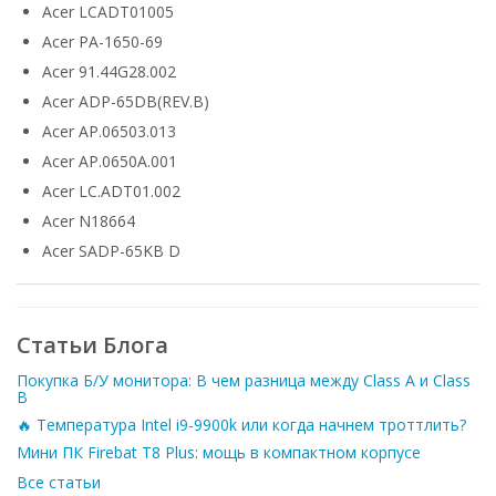
Acer LCADT01005
Acer PA-1650-69
Acer 91.44G28.002
Acer ADP-65DB(REV.B)
Acer AP.06503.013
Acer AP.0650A.001
Acer LC.ADT01.002
Acer N18664
Acer SADP-65KB D
Статьи Блога
Покупка Б/У монитора: В чем разница между Class A и Class
B
🔥 Температура Intel i9-9900k или когда начнем троттлить?
Мини ПК Firebat T8 Plus: мощь в компактном корпусе
Все статьи