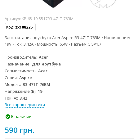
Артикул:
KP-65-19-5517R3-471T-76BM
Код:
zx108225
Блок питания ноутбука Acer Aspire R3-471T-76BM • Напряжение:
19V • Ток: 3.42A • Мощность: 65W • Разъем: 5.5×1.7
Производитель
Acer
Назначение
Для ноутбука
Совместимость
Acer
Серия
Aspire
Модель
R3-471T-76BM
Напряжение (В)
19
Ток (А)
3.42
Все характеристики
В наличии
590 грн.