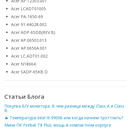
Acer AP.T2303.001
Acer LCADT01005
Acer PA-1650-69
Acer 91.44G28.002
Acer ADP-65DB(REV.B)
Acer AP.06503.013
Acer AP.0650A.001
Acer LC.ADT01.002
Acer N18664
Acer SADP-65KB D
Статьи Блога
Покупка Б/У монитора: В чем разница между Class A и Class
B
🔥 Температура Intel i9-9900k или когда начнем троттлить?
Мини ПК Firebat T8 Plus: мощь в компактном корпусе