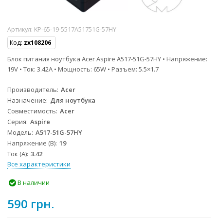
Артикул:
KP-65-19-5517A51751G-57HY
Код:
zx108206
Блок питания ноутбука Acer Aspire A517-51G-57HY • Напряжение:
19V • Ток: 3.42A • Мощность: 65W • Разъем: 5.5×1.7
Производитель
Acer
Назначение
Для ноутбука
Совместимость
Acer
Серия
Aspire
Модель
A517-51G-57HY
Напряжение (В)
19
Ток (А)
3.42
Все характеристики
В наличии
590 грн.