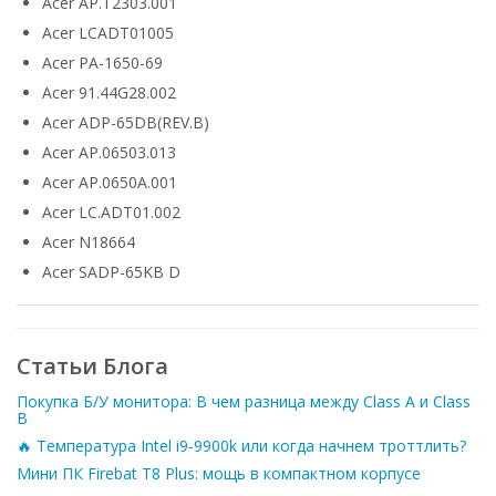
Acer AP.T2303.001
Acer LCADT01005
Acer PA-1650-69
Acer 91.44G28.002
Acer ADP-65DB(REV.B)
Acer AP.06503.013
Acer AP.0650A.001
Acer LC.ADT01.002
Acer N18664
Acer SADP-65KB D
Статьи Блога
Покупка Б/У монитора: В чем разница между Class A и Class
B
🔥 Температура Intel i9-9900k или когда начнем троттлить?
Мини ПК Firebat T8 Plus: мощь в компактном корпусе