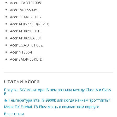
Acer LCADT01005
Acer PA-1650-69
Acer 91.44G28.002
Acer ADP-65DB(REV.B)
Acer AP.06503.013
Acer AP.0650A.001
Acer LC.ADT01.002
Acer N18664
Acer SADP-65KB D
Статьи Блога
Покупка Б/У монитора: В чем разница между Class A и Class
B
🔥 Температура Intel i9-9900k или когда начнем троттлить?
Мини ПК Firebat T8 Plus: мощь в компактном корпусе
Все статьи