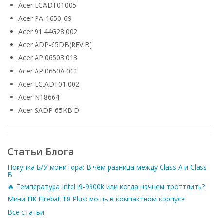
Acer LCADT01005
Acer PA-1650-69
Acer 91.44G28.002
Acer ADP-65DB(REV.B)
Acer AP.06503.013
Acer AP.0650A.001
Acer LC.ADT01.002
Acer N18664
Acer SADP-65KB D
Статьи Блога
Покупка Б/У монитора: В чем разница между Class A и Class
B
🔥 Температура Intel i9-9900k или когда начнем троттлить?
Мини ПК Firebat T8 Plus: мощь в компактном корпусе
Все статьи