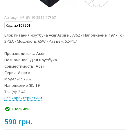
Артикул:
KP-65-19-5517-5736Z
Код:
zx107501
Блок питания ноутбука Acer Aspire 5736Z • Напряжение: 19V • Ток:
3.42A • Мощность: 65W • Разъем: 5.5×1.7
Производитель
Acer
Назначение
Для ноутбука
Совместимость
Acer
Серия
Aspire
Модель
5736Z
Напряжение (В)
19
Ток (А)
3.42
Все характеристики
В наличии
590 грн.