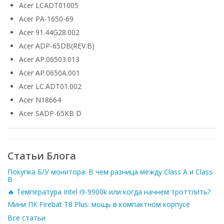
Acer LCADT01005
Acer PA-1650-69
Acer 91.44G28.002
Acer ADP-65DB(REV.B)
Acer AP.06503.013
Acer AP.0650A.001
Acer LC.ADT01.002
Acer N18664
Acer SADP-65KB D
Статьи Блога
Покупка Б/У монитора: В чем разница между Class A и Class
B
🔥 Температура Intel i9-9900k или когда начнем троттлить?
Мини ПК Firebat T8 Plus: мощь в компактном корпусе
Все статьи