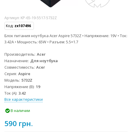
Артикул:
KP-65-19-5517-5732Z
Код:
zx107496
Блок питания ноутбука Acer Aspire 5732Z • Напряжение: 19V • Ток:
3.42A • Мощность: 65W • Разъем: 5.5×1.7
Производитель
Acer
Назначение
Для ноутбука
Совместимость
Acer
Серия
Aspire
Модель
5732Z
Напряжение (В)
19
Ток (А)
3.42
Все характеристики
В наличии
590 грн.