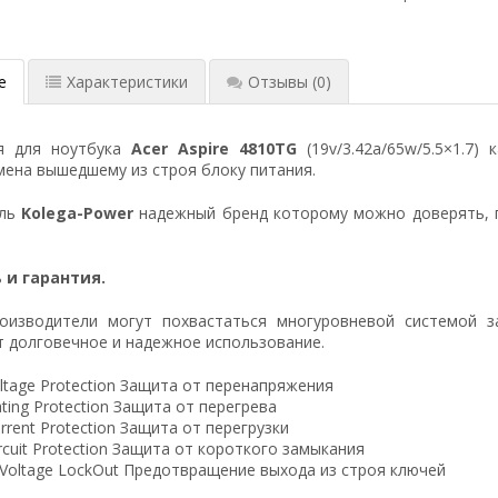
е
Характеристики
Отзывы
(0)
я для ноутбука
Acer Aspire 4810TG
(19v/3.42a/65w/5.5×1.7)
ена вышедшему из строя блоку питания.
ель
Kolega-Power
надежный бренд которому можно доверять, 
 и гарантия.
оизводители могут похвастаться многуровневой системой з
 долговечное и надежное использование.
ltage Protection Защита от перенапряжения
ting Protection Защита от перегрева
rrent Protection Защита от перегрузки
ircuit Protection Защита от короткого замыкания
 Voltage LockOut Предотвращение выхода из строя ключей