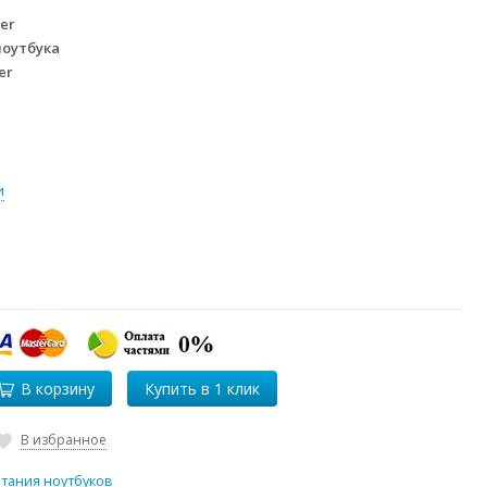
er
ноутбука
er
и
В корзину
В избранное
итания ноутбуков