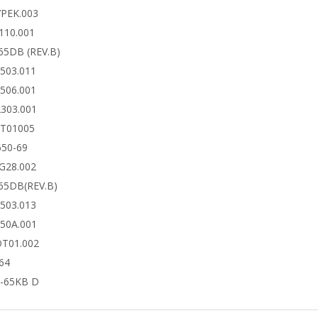
7PEK.003
110.001
65DB (REV.B)
6503.011
6506.001
2303.001
DT01005
650-69
4G28.002
65DB(REV.B)
6503.013
650A.001
DT01.002
64
-65KB D