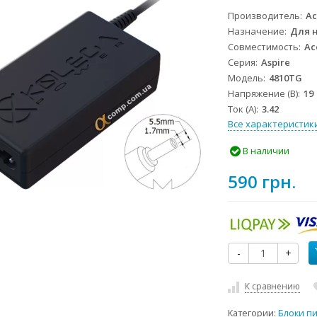
Производитель
Ac
Назначение
Для 
Совместимость
Ac
Серия
Aspire
Модель
4810TG
Напряжение (В)
19
Ток (А)
3.42
Все характеристик
В наличии
590 грн.
-
+
К сравнению
Категории:
Блоки п