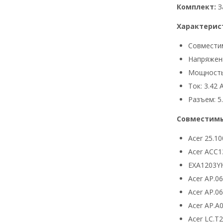
Комплект:
З
Характерис
Совмести
Напряжени
Мощность
Ток: 3.42 
Разъем: 5.
Совместимы
Acer 25.10
Acer ACC1
EXA1203Y
Acer AP.0
Acer AP.0
Acer AP.A
Acer LC.T