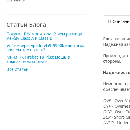
Все записи
Описани
Статьи Блога
Покупка Б/У монитора: В чем разница
между Class A и Class B
Блок питани
Надежная зам
🔥 Температура Intel i9-9900k или когда
начнем троттлить?
Производит
Мини ПК Firebat T8 Plus: мощь в
стороны.
компактном корпусе
Все статьи
Надежность
Немногие пр
обеспечивает
OVP
- Over-Vo
OTP
- Overhea
OCP
- Over-Cu
SCP
- Short-C
UVLO
- Under