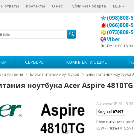
 и ответы
Контакты
О нас
Публичная оферта
Ещё
(098)808-5
(066)808-5
(073)808-5
Viber
Пн-Пт
10:00-18:00
УКИ
СЕРВЕРЫ
КОМПЛЕКТУЮЩИЕ
П
оки питания
Блоки питания ноутбуков
Блок питания ноутбука A
итания ноутбука Acer Aspire 4810TG
Артикул:
KP-65-19-5
Код:
zx107497
Блок питания ноутбу
65W • Разъем: 5.5×1