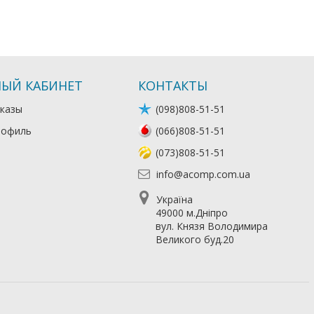
ЫЙ КАБИНЕТ
КОНТАКТЫ
казы
(098)808-51-51
рофиль
(066)808-51-51
(073)808-51-51
info@acomp.com.ua
Україна
49000 м.Дніпро
вул. Князя Володимира
Великого буд.20