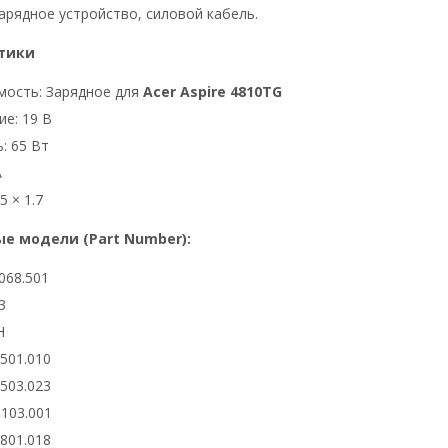
арядное устройство, силовой кабель.
тики
мость: Зарядное для
Acer Aspire 4810TG
е: 19 В
: 65 Вт
А
5 × 1.7
е модели (Part Number):
068.501
3
H
6501.010
6503.023
0103.001
2801.018