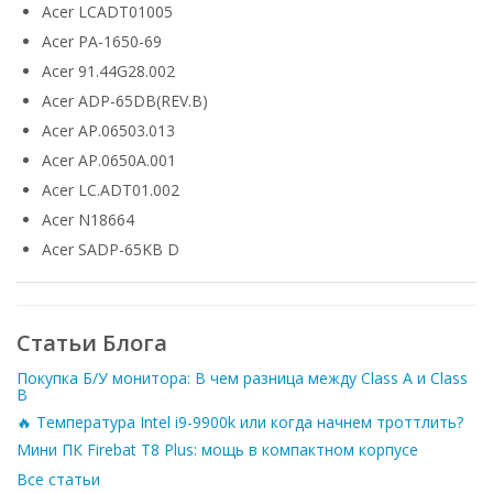
Acer LCADT01005
Acer PA-1650-69
Acer 91.44G28.002
Acer ADP-65DB(REV.B)
Acer AP.06503.013
Acer AP.0650A.001
Acer LC.ADT01.002
Acer N18664
Acer SADP-65KB D
Статьи Блога
Покупка Б/У монитора: В чем разница между Class A и Class
B
🔥 Температура Intel i9-9900k или когда начнем троттлить?
Мини ПК Firebat T8 Plus: мощь в компактном корпусе
Все статьи