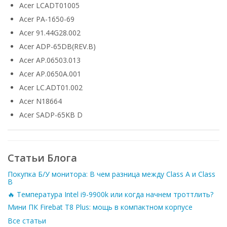
Acer LCADT01005
Acer PA-1650-69
Acer 91.44G28.002
Acer ADP-65DB(REV.B)
Acer AP.06503.013
Acer AP.0650A.001
Acer LC.ADT01.002
Acer N18664
Acer SADP-65KB D
Статьи Блога
Покупка Б/У монитора: В чем разница между Class A и Class
B
🔥 Температура Intel i9-9900k или когда начнем троттлить?
Мини ПК Firebat T8 Plus: мощь в компактном корпусе
Все статьи