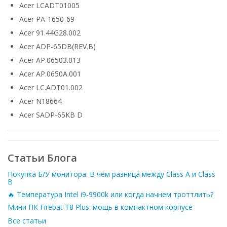
Acer LCADT01005
Acer PA-1650-69
Acer 91.44G28.002
Acer ADP-65DB(REV.B)
Acer AP.06503.013
Acer AP.0650A.001
Acer LC.ADT01.002
Acer N18664
Acer SADP-65KB D
Статьи Блога
Покупка Б/У монитора: В чем разница между Class A и Class
B
🔥 Температура Intel i9-9900k или когда начнем троттлить?
Мини ПК Firebat T8 Plus: мощь в компактном корпусе
Все статьи