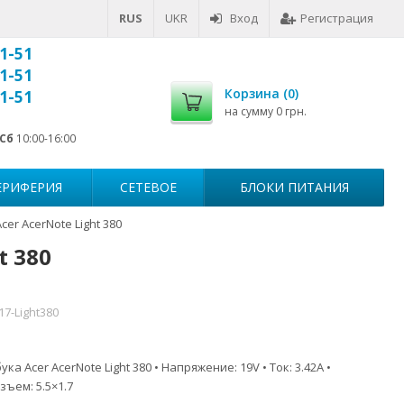
RUS
UKR
Вход
Регистрация
1-51
1-51
Корзина (
0
)
1-51
на сумму
0 грн.
Сб
10:00-16:00
ЕРИФЕРИЯ
СЕТЕВОЕ
БЛОКИ ПИТАНИЯ
er AcerNote Light 380
t 380
17-Light380
ка Acer AcerNote Light 380 • Напряжение: 19V • Ток: 3.42A •
зъем: 5.5×1.7