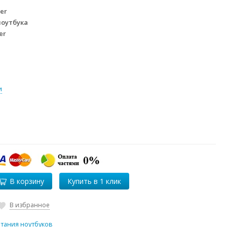
er
ноутбука
er
и
В корзину
В избранное
итания ноутбуков