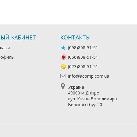
ЫЙ КАБИНЕТ
КОНТАКТЫ
казы
(098)808-51-51
рофиль
(066)808-51-51
(073)808-51-51
info@acomp.com.ua
Україна
49000 м.Дніпро
вул. Князя Володимира
Великого буд.20