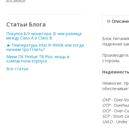
Все записи
Описани
Статьи Блога
Покупка Б/У монитора: В чем разница
между Class A и Class B
Блок питани
Надежная зам
🔥 Температура Intel i9-9900k или когда
начнем троттлить?
Производит
Мини ПК Firebat T8 Plus: мощь в
стороны.
компактном корпусе
Все статьи
Надежность
Немногие пр
обеспечивает
OVP
- Over-Vo
OTP
- Overhea
OCP
- Over-Cu
SCP
- Short-C
UVLO
- Under