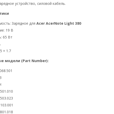
арядное устройство, силовой кабель.
тики
мость: Зарядное для
Acer AcerNote Light 380
е: 19 В
: 65 Вт
А
5 × 1.7
е модели (Part Number):
068.501
3
H
6501.010
6503.023
0103.001
2801.018