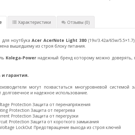
е
Характеристики
Отзывы
(0)
я для ноутбука
Acer AcerNote Light 380
(19v/3.42a/65w/5.5×1.
ена вышедшему из строя блоку питания.
ель
Kolega-Power
надежный бренд которому можно доверять, 
 и гарантия.
оизводители могут похвастаться многуровневой системой з
 долговечное и надежное использование.
ltage Protection Защита от перенапряжения
ting Protection Защита от перегрева
rrent Protection Защита от перегрузки
ircuit Protection Защита от короткого замыкания
 Voltage LockOut Предотвращение выхода из строя ключей