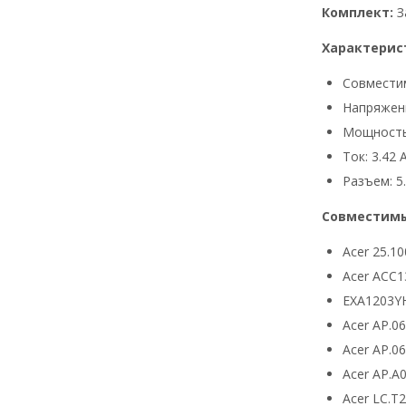
Комплект:
З
Характерис
Совмести
Напряжени
Мощность
Ток: 3.42 
Разъем: 5.
Совместимы
Acer 25.10
Acer ACC1
EXA1203Y
Acer AP.0
Acer AP.0
Acer AP.A
Acer LC.T