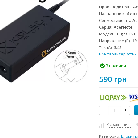
Производитель
Ac
Назначение
Для 
Совместимость
Ac
Серия
AcerNote
Модель
Light 380
Напряжение (В)
19
Ток (А)
3.42
Все характеристик
В наличии
590 грн.
-
+
К сравнению
Категории:
Блоки п