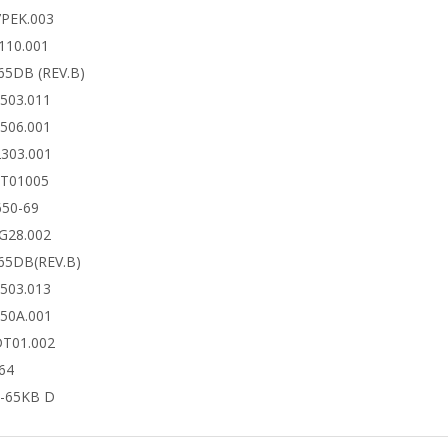
7PEK.003
110.001
65DB (REV.B)
6503.011
6506.001
2303.001
DT01005
650-69
4G28.002
65DB(REV.B)
6503.013
650A.001
DT01.002
64
-65KB D