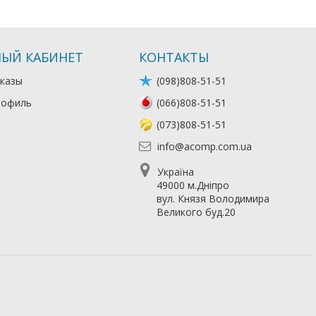
ЫЙ КАБИНЕТ
КОНТАКТЫ
казы
(098)808-51-51
рофиль
(066)808-51-51
(073)808-51-51
info@acomp.com.ua
Україна
49000 м.Дніпро
вул. Князя Володимира
Великого буд.20