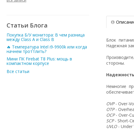
Все записи
Описани
Статьи Блога
Покупка Б/У монитора: В чем разница
между Class A и Class B
Блок питан
Надежная зам
🔥 Температура Intel i9-9900k или когда
начнем троттлить?
Производит
Мини ПК Firebat T8 Plus: мощь в
стороны.
компактном корпусе
Все статьи
Надежность
Немногие пр
обеспечивает
OVP
- Over-Vo
OTP
- Overhea
OCP
- Over-Cu
SCP
- Short-C
UVLO
- Under