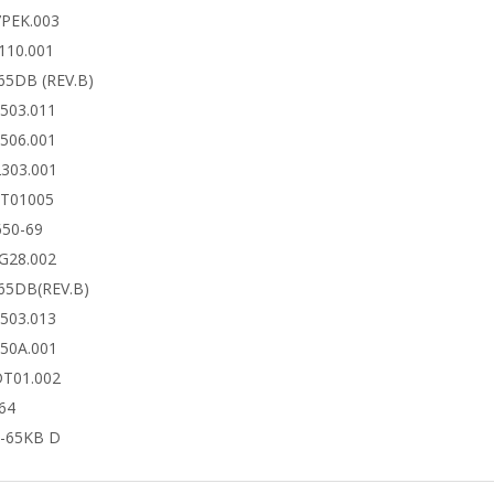
7PEK.003
110.001
65DB (REV.B)
6503.011
6506.001
2303.001
DT01005
650-69
4G28.002
65DB(REV.B)
6503.013
650A.001
DT01.002
64
-65KB D