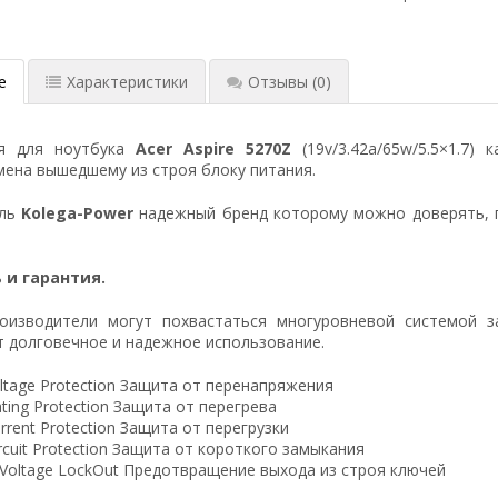
е
Характеристики
Отзывы
(0)
ия для ноутбука
Acer Aspire 5270Z
(19v/3.42a/65w/5.5×1.7) 
ена вышедшему из строя блоку питания.
ель
Kolega-Power
надежный бренд которому можно доверять, 
 и гарантия.
оизводители могут похвастаться многуровневой системой з
 долговечное и надежное использование.
ltage Protection Защита от перенапряжения
ting Protection Защита от перегрева
rrent Protection Защита от перегрузки
ircuit Protection Защита от короткого замыкания
 Voltage LockOut Предотвращение выхода из строя ключей