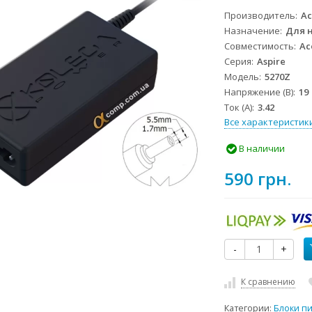
Производитель
Ac
Назначение
Для 
Совместимость
Ac
Серия
Aspire
Модель
5270Z
Напряжение (В)
19
Ток (А)
3.42
Все характеристик
В наличии
590 грн.
-
+
К сравнению
Категории:
Блоки п