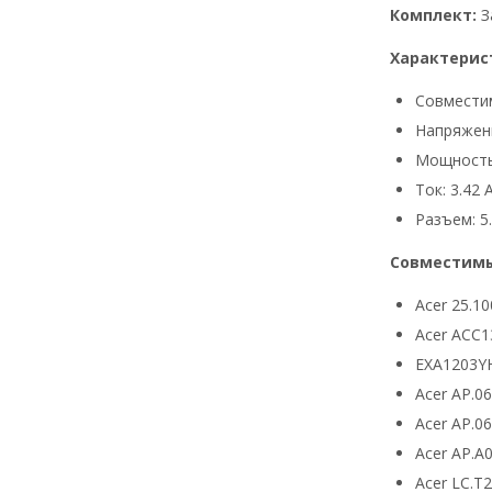
Комплект:
З
Характерис
Совмести
Напряжени
Мощность
Ток: 3.42 
Разъем: 5.
Совместимы
Acer 25.10
Acer ACC1
EXA1203Y
Acer AP.0
Acer AP.0
Acer AP.A
Acer LC.T