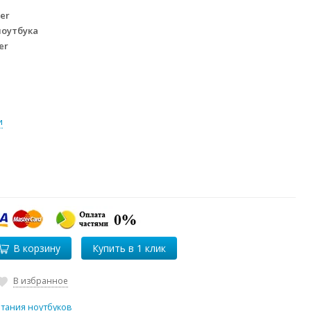
er
ноутбука
er
и
В корзину
В избранное
итания ноутбуков