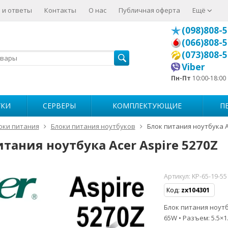
 и ответы
Контакты
О нас
Публичная оферта
Ещё
(098)808-5
(066)808-5
(073)808-5
Viber
Пн-Пт
10:00-18:00
УКИ
СЕРВЕРЫ
КОМПЛЕКТУЮЩИЕ
П
оки питания
Блоки питания ноутбуков
Блок питания ноутбука A
итания ноутбука Acer Aspire 5270Z
Артикул:
KP-65-19-5
Код:
zx104301
Блок питания ноутбу
65W • Разъем: 5.5×1