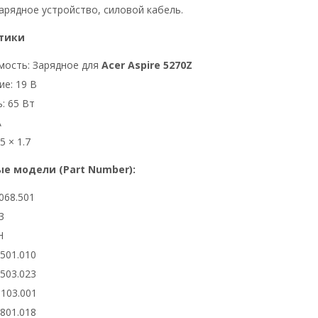
арядное устройство, силовой кабель.
тики
мость: Зарядное для
Acer Aspire 5270Z
е: 19 В
: 65 Вт
А
5 × 1.7
е модели (Part Number):
068.501
3
H
6501.010
6503.023
0103.001
2801.018