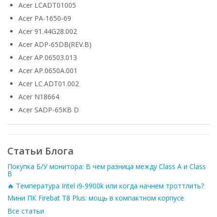
Acer LCADT01005
Acer PA-1650-69
Acer 91.44G28.002
Acer ADP-65DB(REV.B)
Acer AP.06503.013
Acer AP.0650A.001
Acer LC.ADT01.002
Acer N18664
Acer SADP-65KB D
Статьи Блога
Покупка Б/У монитора: В чем разница между Class A и Class
B
🔥 Температура Intel i9-9900k или когда начнем троттлить?
Мини ПК Firebat T8 Plus: мощь в компактном корпусе
Все статьи