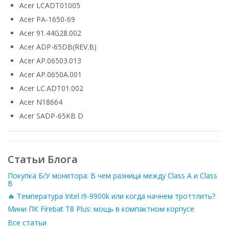
Acer LCADT01005
Acer PA-1650-69
Acer 91.44G28.002
Acer ADP-65DB(REV.B)
Acer AP.06503.013
Acer AP.0650A.001
Acer LC.ADT01.002
Acer N18664
Acer SADP-65KB D
Статьи Блога
Покупка Б/У монитора: В чем разница между Class A и Class
B
🔥 Температура Intel i9-9900k или когда начнем троттлить?
Мини ПК Firebat T8 Plus: мощь в компактном корпусе
Все статьи