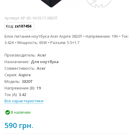
Артикул:
KP-65-19-5517-3820T
Код:
zx107456
Блок питания ноутбука Acer Aspire 3820T • Напряжение: 19V • Ток:
3.42A • Мощность: 65W • Разъем: 5.5×1.7
Производитель
Acer
Назначение
Для ноутбука
Совместимость
Acer
Серия
Aspire
Модель
3820T
Напряжение (В)
19
Ток (А)
3.42
Все характеристики
В наличии
590 грн.