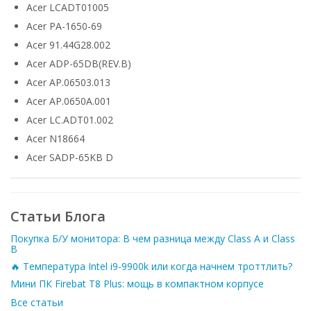
Acer LCADT01005
Acer PA-1650-69
Acer 91.44G28.002
Acer ADP-65DB(REV.B)
Acer AP.06503.013
Acer AP.0650A.001
Acer LC.ADT01.002
Acer N18664
Acer SADP-65KB D
Статьи Блога
Покупка Б/У монитора: В чем разница между Class A и Class
B
🔥 Температура Intel i9-9900k или когда начнем троттлить?
Мини ПК Firebat T8 Plus: мощь в компактном корпусе
Все статьи