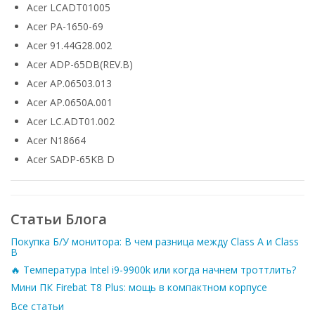
Acer LCADT01005
Acer PA-1650-69
Acer 91.44G28.002
Acer ADP-65DB(REV.B)
Acer AP.06503.013
Acer AP.0650A.001
Acer LC.ADT01.002
Acer N18664
Acer SADP-65KB D
Статьи Блога
Покупка Б/У монитора: В чем разница между Class A и Class
B
🔥 Температура Intel i9-9900k или когда начнем троттлить?
Мини ПК Firebat T8 Plus: мощь в компактном корпусе
Все статьи