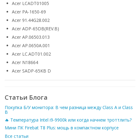
Acer LCADT01005
Acer PA-1650-69
Acer 91.44G28.002
Acer ADP-65DB(REV.B)
Acer AP.06503.013
Acer AP.0650A.001
Acer LC.ADT01.002
Acer N18664
Acer SADP-65KB D
Статьи Блога
Покупка Б/У монитора: В чем разница между Class A и Class
B
🔥 Температура Intel i9-9900k или когда начнем троттлить?
Мини ПК Firebat T8 Plus: мощь в компактном корпусе
Все статьи