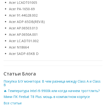
Acer LCADT01005
Acer PA-1650-69
Acer 91.44G28.002
Acer ADP-65DB(REV.B)
Acer AP.06503.013
Acer AP.0650A.001
Acer LC.ADT01.002
Acer N18664
Acer SADP-65KB D
Статьи Блога
Покупка Б/У монитора: В чем разница между Class A и Class
B
🔥 Температура Intel i9-9900k или когда начнем троттлить?
Мини ПК Firebat T8 Plus: мощь в компактном корпусе
Все статьи