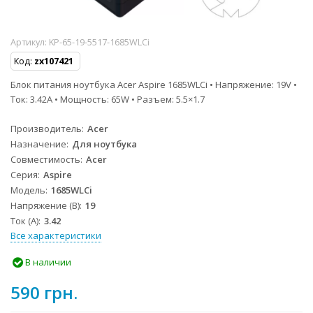
Артикул:
KP-65-19-5517-1685WLCi
Код:
zx107421
Блок питания ноутбука Acer Aspire 1685WLCi • Напряжение: 19V •
Ток: 3.42A • Мощность: 65W • Разъем: 5.5×1.7
Производитель
Acer
Назначение
Для ноутбука
Совместимость
Acer
Серия
Aspire
Модель
1685WLCi
Напряжение (В)
19
Ток (А)
3.42
Все характеристики
В наличии
590 грн.