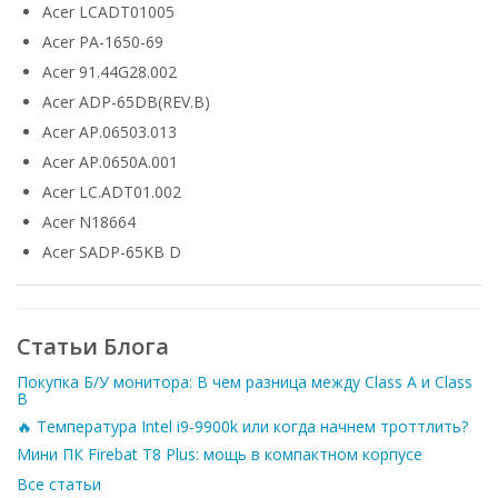
Acer LCADT01005
Acer PA-1650-69
Acer 91.44G28.002
Acer ADP-65DB(REV.B)
Acer AP.06503.013
Acer AP.0650A.001
Acer LC.ADT01.002
Acer N18664
Acer SADP-65KB D
Статьи Блога
Покупка Б/У монитора: В чем разница между Class A и Class
B
🔥 Температура Intel i9-9900k или когда начнем троттлить?
Мини ПК Firebat T8 Plus: мощь в компактном корпусе
Все статьи