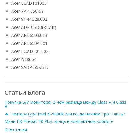
Acer LCADT01005
Acer PA-1650-69
Acer 91.44G28.002
Acer ADP-65DB(REV.B)
Acer AP.06503.013
Acer AP.0650A.001
Acer LC.ADT01.002
Acer N18664
Acer SADP-65KB D
Статьи Блога
Покупка Б/У монитора: В чем разница между Class A и Class
B
🔥 Температура Intel i9-9900k или когда начнем троттлить?
Мини ПК Firebat T8 Plus: мощь в компактном корпусе
Все статьи